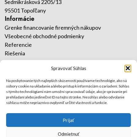
Sedmikrásková 2205/13
95501 Topoľčany
Informácie
Grenke financovanie firemných nákupov
Všeobecné obchodné podmienky
Referencie
Riešenia
Služby
Spravovať Súhlas
Kontakty
Kontakt
Na poskytovanie tých najlepších skúseností používame technológie, ako sú
súbory cookie na ukladanie a/alebo prístup k informáciám o zariadení. Súhlas
O nás
s týmito technológiami nám umožní spracovávať údaje, ako je správanie pri
ISO certifikáty
prehliadaní alebo jedinečné ID na tejto stránke. Nesúhlas alebo odvolanie
súhlasu môže nepriaznivo ovplyvniť určité vlastnosti a funkcie.
Prijať
Odmietnuť