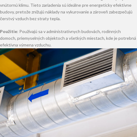
vnútornú klímu. Tieto zariadenia sú ideálne pre energeticky efektívne
budovy, pretože znižujú náklady na vykurovanie a zároveň zabezpečujú
čerstvý vzduch bez straty tepla.
Použitie
: Používajú sa v administratívnych budovách, rodinných
domoch, priemyselných objektoch a všetkých miestach, kde je potrebná
efektívna výmena vzduchu.