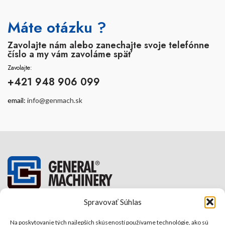
Máte otázku ?
Zavolajte nám alebo zanechajte svoje telefónne
číslo a my vám zavoláme späť
Zavolajte:
+421 948 906 099
email:
info@genmach.sk
GENERAL MACHINERY
Spravovať Súhlas
SPOL. S R.O.
Na poskytovanie tých najlepších skúseností používame technológie, ako sú
Sedmikrásková 2205/13