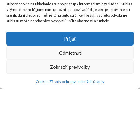
súbory cookie na ukladanie a/alebo prístup k informáciám o zariadení. Súhlas
95501 Topoľčany
s týmito technológiami nám umožní spracovávať údaje, ako je správanie pri
Informácie
prehliadaní alebo jedinečné ID na tejto stránke. Nesúhlas alebo odvolanie
súhlasu môže nepriaznivo ovplyvniť určité vlastnosti a funkcie.
Grenke financovanie firemných nákupov
Všeobecné obchodné podmienky
Prijať
Referencie
Riešenia
Odmietnuť
Služby
Zobraziť predvoľby
Kontakty
Kontakt
Cookies
Zásady ochrany osobných údajov
O nás
ISO certifikáty