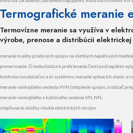
kontrola zariadenia zaisteného napájaním, kontrola rozvodní VN 
Termografické meranie e
Termovízne meranie sa využíva v elektro
výrobe, prenose a distribúcii elektrickej
meranie kvality prúdových spojov na všetkých napäťových hladin
preverovanie, či nedochádza k prehrievaniu častí pod napätím v
kontrola rozvádzačov a el. systémov, meranie spínacích staníc a 
meranie vonkajšieho vedenia VVN (oteplenie spojov, zvádzač prep
meranie vonkajšieho a káblového vedenia VN, NN,
otepľovacie skúšky vinutia elektrických strojov.