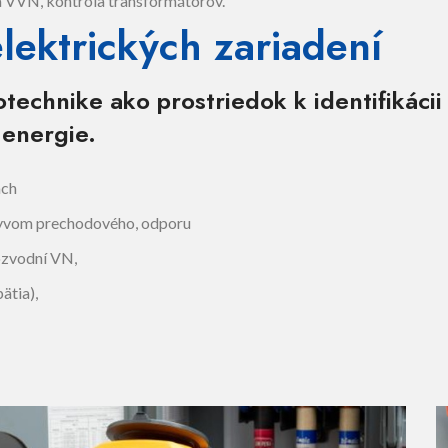
a VVN, kontrola transformátorov.
lektrických zariadení
technike ako prostriedok k identifikácii
 energie.
ách
plyvom prechodového, odporu
rozvodní VN,
ätia),