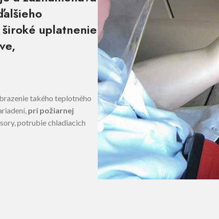
ďalšieho
 široké uplatnenie
ve,
obrazenie takého teplotného
ariadení,
pri požiarnej
sory, potrubie chladiacich