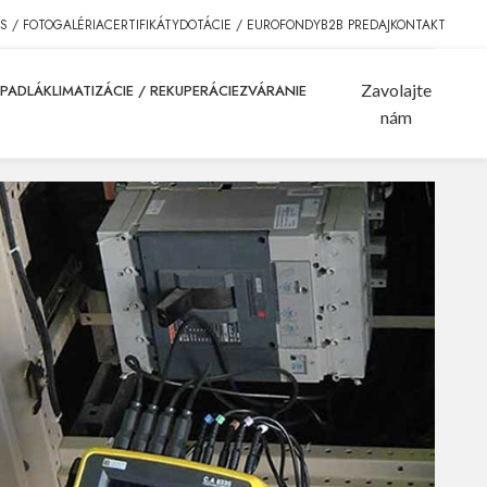
S / FOTOGALÉRIA
CERTIFIKÁTY
DOTÁCIE / EUROFONDY
B2B PREDAJ
KONTAKT
Zavolajte
RPADLÁ
KLIMATIZÁCIE / REKUPERÁCIE
ZVÁRANIE
nám