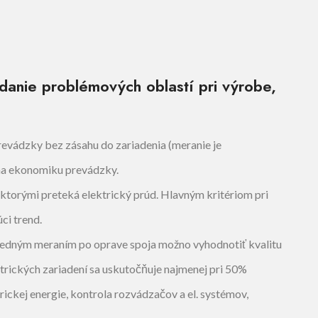
adanie problémových oblastí pri výrobe,
prevádzky bez zásahu do zariadenia (meranie je
 na ekonomiku prevádzky.
 ktorými preteká elektrický prúd. Hlavným kritériom pri
úci trend.
ledným meraním po oprave spoja možno vyhodnotiť kvalitu
ktrických zariadení sa uskutočňuje najmenej pri 50%
trickej energie, kontrola rozvádzačov a el. systémov,