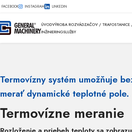
FACEBOOK
INSTAGRAM
LINKEDIN
ÚVOD
VÝROBA ROZVÁDZAČOV / TRAFOSTANICE /
INŽINIERING
SLUŽBY
Termovízny systém umožňuje be
merať dynamické teplotné pole.
Termovízne meranie
Rozloženie a priebeh teploty sa zobraz