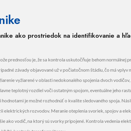
nike
nike ako prostriedok na identifikovanie a hľ
retože prednosťou je, že sa kontrola uskutočňuje behom normálnej 
prípadné závady objavované už v počiatočnom štádiu, čo má vplyv
žiarenie vyžiarené v oblasti nedokonalého spojenia dvoch vodičov,
e hlavne teplotný rozdiel voči ostatným spojom, eventuálne jeho rast
hodnotami je možné rozhodnúť o kvalite sledovaného spoja. Nás
ii elektrických rozvodov. Meranie oteplenia svoriek, spojov a ele
jšie ako vodič, na ktorý sú svorky pripojené. Kontrola vedenia elek