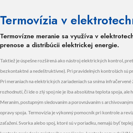
Termovízia v elektrotech
Termovízne meranie sa využíva v elektrotech
prenose a distribúcii elektrickej energie.
Taktiež je úspešne rozšírená ako nástroj elektrických kontrol, p
bezkontaktné a nedeštruktívne). Pri pravidelných kontrolách sú 
Pri meraniach na elektrických zariadeniach sa sníma infračervené 
rozhodnutí, či ide o zlý spoj nie je iba absolútna teplota spoja, al
Meraním, postupným sledovaním a porovnávaním s archivovanými 
opravy spoja. Termovízia je výkonný pomocník pri kontrole a revíz
zaťažení. Svorka alebo spoj, ktoré sú v poriadku, nemajú byť teple