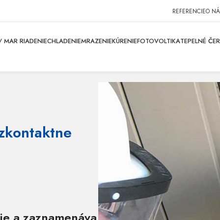
REFERENCIE
O NÁ
 MAR RIADENIE
CHLADENIE
MRAZENIE
KÚRENIE
FOTOVOLTIKA
TEPELNÉ ČE
zkontaktne
uje a zaznamenáva