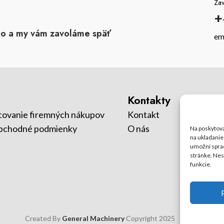
Zav
+
slo a my vám zavoláme späť
em
Kontakty
covanie firemných nákupov
Kontakt
bchodné podmienky
O nás
Na poskytova
na ukladanie
umožní sprac
stránke. Nes
funkcie.
Created By
General Machinery
Copyright
2025