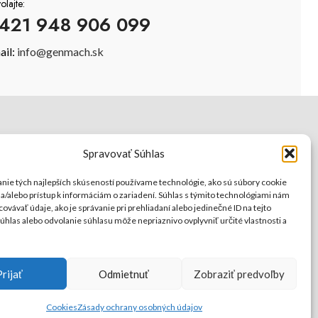
olajte:
421 948 906 099
ail:
info@genmach.sk
ISO certifikáty
Spravovať Súhlas
nie tých najlepších skúseností používame technológie, ako sú súbory cookie
 a/alebo prístup k informáciám o zariadení. Súhlas s týmito technológiami nám
ovávať údaje, ako je správanie pri prehliadaní alebo jedinečné ID na tejto
úhlas alebo odvolanie súhlasu môže nepriaznivo ovplyvniť určité vlastnosti a
Prijať
Odmietnuť
Zobraziť predvoľby
Cookies
Zásady ochrany osobných údajov