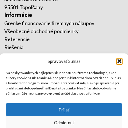
95501 Topoľčany
Informácie
Grenke financovanie firemných nákupov
Všeobecné obchodné podmienky
Referencie
Riešenia
Služby
Spravovať Súhlas
Kontakty
Kontakt
Na poskytovanie tých najlepších skúseností používame technológie, ako sú
súbory cookie na ukladanie a/alebo prístup k informáciám o zariadení. Súhlas
O nás
s týmito technológiami nám umožní spracovávať údaje, ako je správanie pri
ISO certifikáty
prehliadaní alebo jedinečné ID na tejto stránke. Nesúhlas alebo odvolanie
súhlasu môže nepriaznivo ovplyvniť určité vlastnosti a funkcie.
Prijať
Odmietnuť